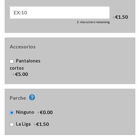
+
€1.50
2
characters remaining
Accesorios
Pantalones
cortos
+
€5.00
Parche
+
€0.00
Ninguno
+
€1.50
La Liga