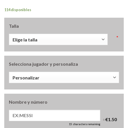
114 disponibles
Talla
*
Selecciona jugador y personaliza
Nombre y número
+
€1.50
15
characters remaining