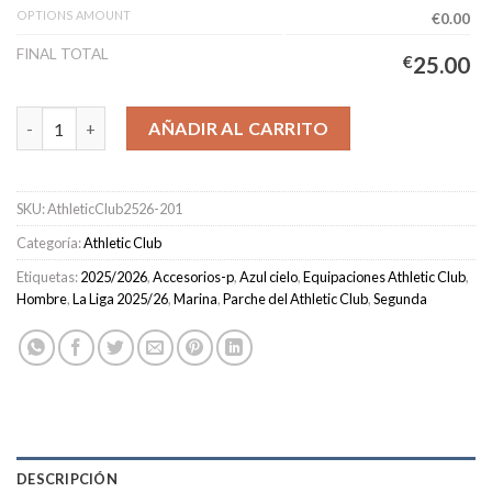
OPTIONS AMOUNT
€0.00
FINAL TOTAL
€
25.00
Camiseta Athletic Club Segunda Equipación Hombre 2025/2026 
AÑADIR AL CARRITO
SKU:
AthleticClub2526-201
Categoría:
Athletic Club
Etiquetas:
2025/2026
,
Accesorios-p
,
Azul cielo
,
Equipaciones Athletic Club
,
Hombre
,
La Liga 2025/26
,
Marina
,
Parche del Athletic Club
,
Segunda
DESCRIPCIÓN