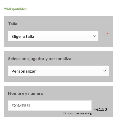
98 disponibles
Talla
*
Selecciona jugador y personaliza
Nombre y número
+
€1.50
15
characters remaining