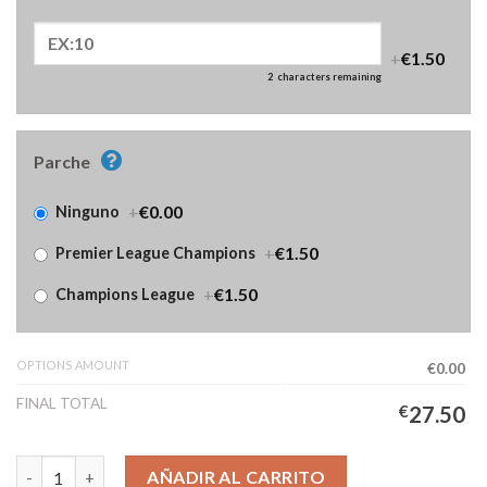
+
€1.50
2
characters remaining
Parche
+
€0.00
Ninguno
+
€1.50
Premier League Champions
+
€1.50
Champions League
OPTIONS AMOUNT
€0.00
FINAL TOTAL
€
27.50
Camiseta Arsenal Tercera Equipación Niños 2025/2026 Manga L
AÑADIR AL CARRITO