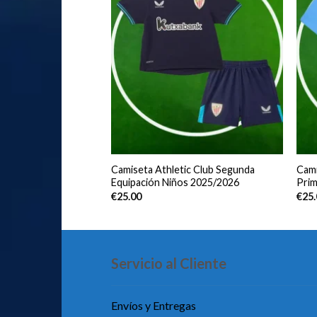
co de Madrid Primera
Camiseta Athletic Club Segunda
Cami
s 2025/2026
Equipación Niños 2025/2026
Prim
€
25.00
€
25
Servicio al Cliente
Envíos y Entregas