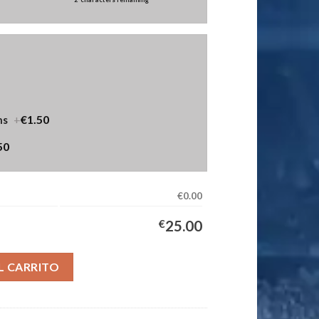
+
€1.50
ns
50
€0.00
€
25.00
pación Niños 2025/2026 cantidad
L CARRITO