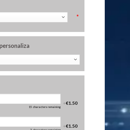
*
 personaliza
+
€1.50
15
characters remaining
+
€1.50
2
characters remaining