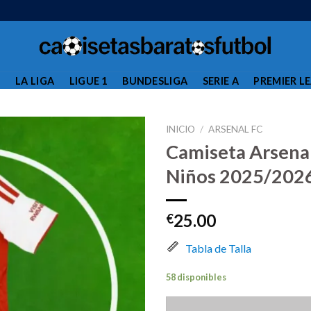
L
LA LIGA
LIGUE 1
BUNDESLIGA
SERIE A
PREMIER L
INICIO
/
ARSENAL FC
Camiseta Arsena
Niños 2025/202
25.00
€
Tabla de Talla
58 disponibles