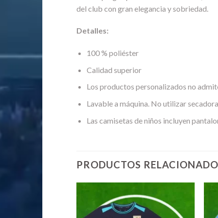
del club con gran elegancia y sobriedad.
Detalles:
100 % poliéster
Calidad superior
Los productos personalizados no admit
Lavable a máquina. No utilizar secadora
Las camisetas de niños incluyen pantalo
PRODUCTOS RELACIONADO