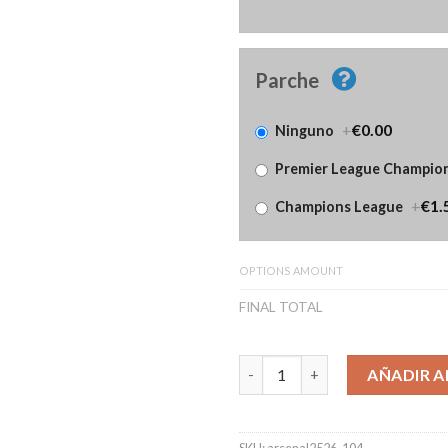
Parche
+
€0.00
Ninguno
Premier League Champio
+
€1.
Champions League
OPTIONS AMOUNT
FINAL TOTAL
Camiseta Arsenal Primera Equi
AÑADIR A
SKU:
arsenal2526-104