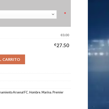
*
€0.00
€
27.50
ombre 2025/2026 cantidad
L CARRITO
namiento Arsenal FC
,
Hombre
,
Marina
,
Premier