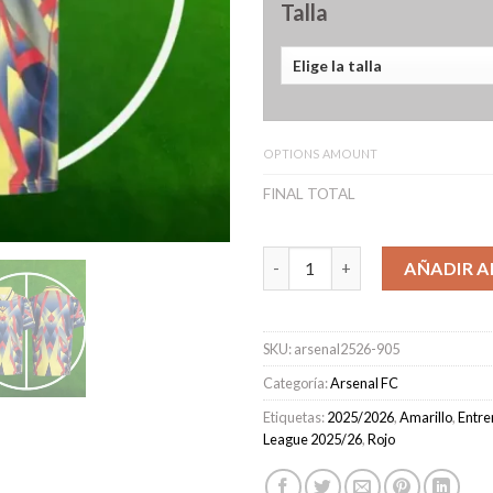
Talla
OPTIONS AMOUNT
FINAL TOTAL
Camiseta Arsenal Lifestyler H
AÑADIR A
SKU:
arsenal2526-905
Categoría:
Arsenal FC
Etiquetas:
2025/2026
,
Amarillo
,
Entre
League 2025/26
,
Rojo