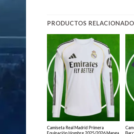
PRODUCTOS RELACIONADO
adrid Tercera
Camiseta Real Madrid Primera
Cami
bre 2025/2026
Equipación Hombre 2025/2026 Manga
Barc