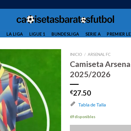
L
LA LIGA
LIGUE 1
BUNDESLIGA
SERIE A
PREMIER L
INICIO
/
ARSENAL FC
Camiseta Arsenal
2025/2026
27.50
€
Tabla de Talla
69 disponibles