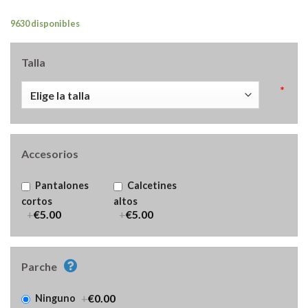
9630 disponibles
Talla
*
Accesorios
Pantalones
Calcetines
cortos
altos
+
€5.00
+
€5.00
Parche
+
€0.00
Ninguno