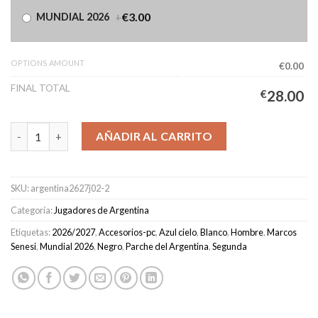
+
€3.00
MUNDIAL 2026
OPTIONS AMOUNT
€0.00
FINAL TOTAL
€
28.00
Camiseta Argentina Segunda Equipación Hombre 2026/2027 – SE
AÑADIR AL CARRITO
SKU:
argentina2627j02-2
Categoría:
Jugadores de Argentina
Etiquetas:
2026/2027
,
Accesorios-pc
,
Azul cielo
,
Blanco
,
Hombre
,
Marcos
Senesi
,
Mundial 2026
,
Negro
,
Parche del Argentina
,
Segunda