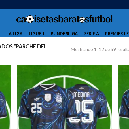
L
LA LIGA
LIGUE 1
BUNDESLIGA
SERIE A
PREMIER L
DOS “PARCHE DEL
Mostrando 1–12 de 59 result