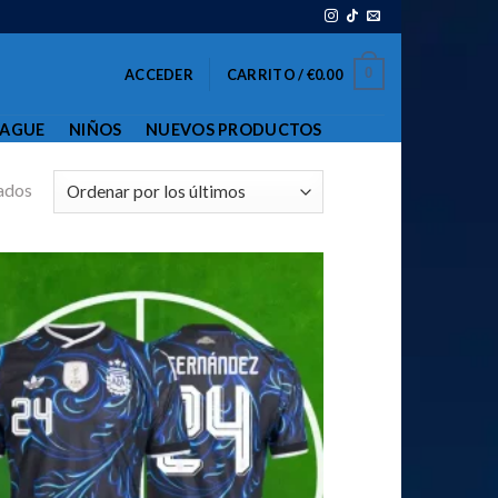
0
ACCEDER
CARRITO /
€
0.00
EAGUE
NIÑOS
NUEVOS PRODUCTOS
ados