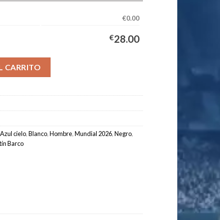
€0.00
€
28.00
quipación Hombre 2026/2027 - BARCO #8 cantidad
L CARRITO
Azul cielo
,
Blanco
,
Hombre
,
Mundial 2026
,
Negro
,
tín Barco