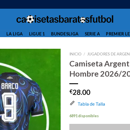
L
LA LIGA
LIGUE 1
BUNDESLIGA
SERIE A
PREMIER L
INICIO
/
JUGADORES DE ARGEN
Camiseta Argent
Hombre 2026/20
28.00
€
Tabla de Talla
6891 disponibles