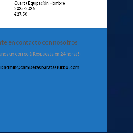
Cuarta Equipación Hombre
2025/2026
€
27.50
te en contacto con nosotros
anos un correo (¡Respuesta en 24 horas!)
l:
admin@camisetasbaratasfutbol.com