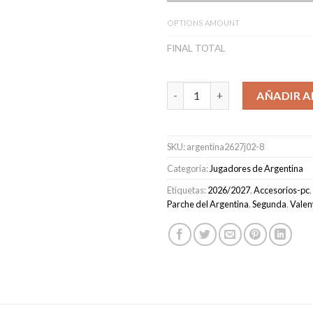
OPTIONS AMOUNT
FINAL TOTAL
Camiseta Argentina Segunda E
AÑADIR A
SKU:
argentina2627j02-8
Categoría:
Jugadores de Argentina
Etiquetas:
2026/2027
,
Accesorios-pc
,
Parche del Argentina
,
Segunda
,
Valen