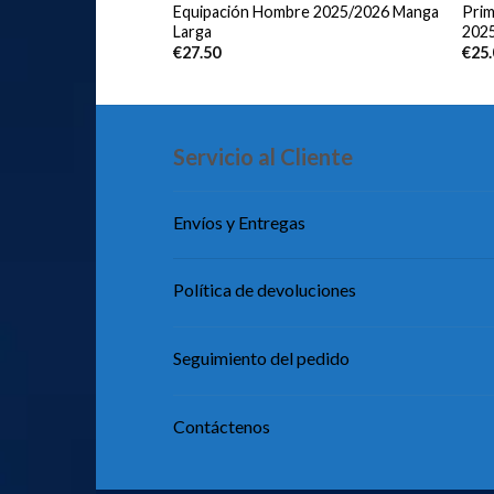
ra Equipación
Equipación Hombre 2025/2026 Manga
Prim
026
Larga
202
€
27.50
€
25
Servicio al Cliente
Envíos y Entregas
Política de devoluciones
Seguimiento del pedido
Contáctenos