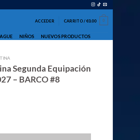
0
ACCEDER
CARRITO /
€
0.00
EAGUE
NIÑOS
NUEVOS PRODUCTOS
TINA
ina Segunda Equipación
27 – BARCO #8