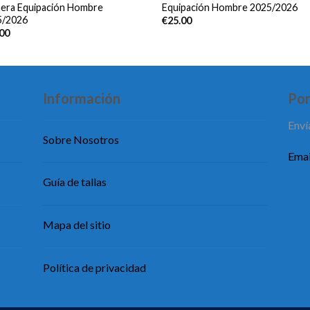
era Equipación Hombre
Equipación Hombre 2025/2026
5/2026
€
25.00
.00
Información
Pon
Enví
Sobre Nosotros
Emai
Guía de tallas
Mapa del sitio
Política de privacidad