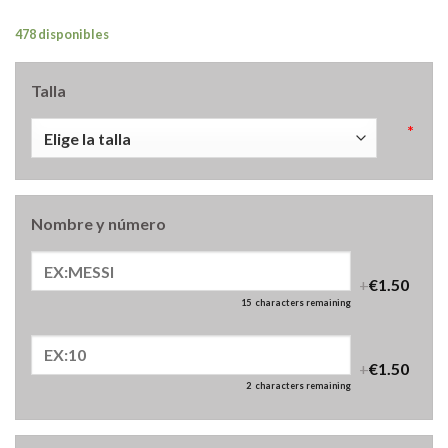
478 disponibles
Talla
*
Nombre y número
+
€1.50
15
characters remaining
+
€1.50
2
characters remaining