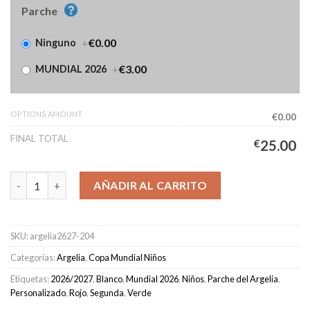
Parche
+
€0.00
Ninguno
+
€3.00
MUNDIAL 2026
OPTIONS AMOUNT
€0.00
FINAL TOTAL
€
25.00
Camiseta Argelia Segunda Equipación Niños 2026/2027 cantida
AÑADIR AL CARRITO
SKU:
argelia2627-204
Categorías:
Argelia
,
Copa Mundial Niños
Etiquetas:
2026/2027
,
Blanco
,
Mundial 2026
,
Niños
,
Parche del Argelia
,
Personalizado
,
Rojo
,
Segunda
,
Verde