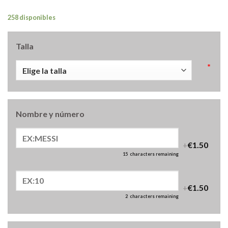
258 disponibles
Talla
*
Nombre y número
+
€1.50
15
characters remaining
+
€1.50
2
characters remaining