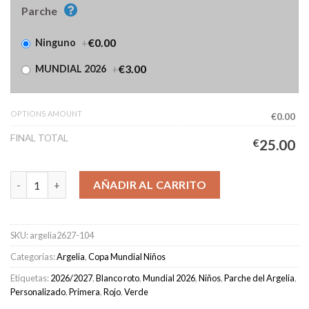
Parche
+
€0.00
Ninguno
+
€3.00
MUNDIAL 2026
OPTIONS AMOUNT
€0.00
FINAL TOTAL
€
25.00
Camiseta Argelia Primera Equipación Niños 2026/2027 cantidad
AÑADIR AL CARRITO
SKU:
argelia2627-104
Categorías:
Argelia
,
Copa Mundial Niños
Etiquetas:
2026/2027
,
Blanco roto
,
Mundial 2026
,
Niños
,
Parche del Argelia
,
Personalizado
,
Primera
,
Rojo
,
Verde