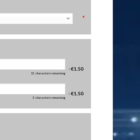
*
+
€1.50
15
characters remaining
+
€1.50
2
characters remaining