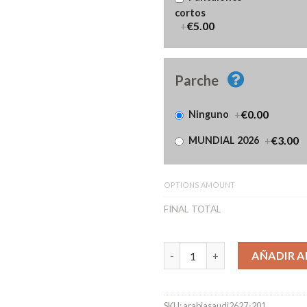
cortos
+
€5.00
Parche
+
€0.00
Ninguno
+
€3.00
MUNDIAL 2026
OPTIONS AMOUNT
FINAL TOTAL
Camiseta Arabia Saudí Segund
AÑADIR A
SKU:
arabiasaudi2627-201