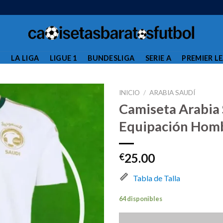
L
LA LIGA
LIGUE 1
BUNDESLIGA
SERIE A
PREMIER L
INICIO
/
ARABIA SAUDÍ
Camiseta Arabia
Equipación Hom
25.00
€
Tabla de Talla
64 disponibles