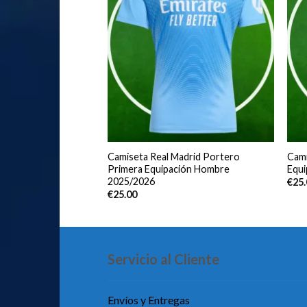
rcelona Segunda
Camiseta Real Madrid Portero
Cami
bre 2025/2026
Primera Equipación Hombre
Equ
2025/2026
€
25
€
25.00
Servicio al Cliente
Envíos y Entregas