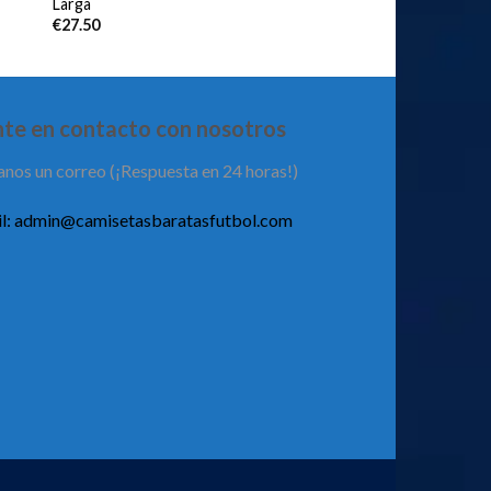
Larga
€
27.50
te en contacto con nosotros
anos un correo (¡Respuesta en 24 horas!)
l:
admin@camisetasbaratasfutbol.com