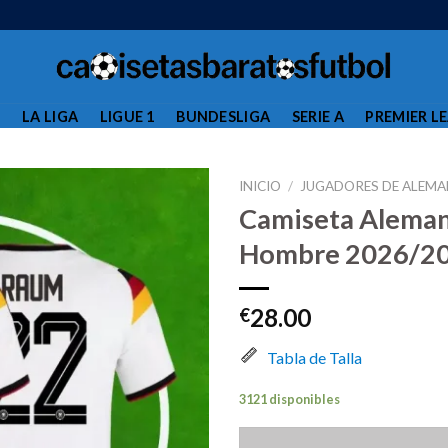
L
LA LIGA
LIGUE 1
BUNDESLIGA
SERIE A
PREMIER L
INICIO
/
JUGADORES DE ALEMA
Camiseta Aleman
Hombre 2026/2
28.00
€
Tabla de Talla
3121 disponibles