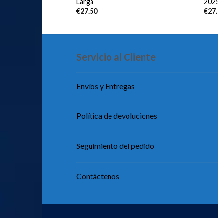
Larga
202
€
27.50
€
27
Servicio al Cliente
Envíos y Entregas
Política de devoluciones
Seguimiento del pedido
Contáctenos