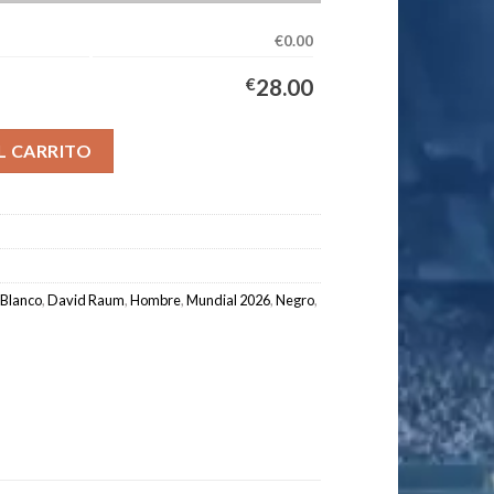
€0.00
€
28.00
uipación Hombre 2026/2027 - RAUM #22 cantidad
L CARRITO
Blanco
,
David Raum
,
Hombre
,
Mundial 2026
,
Negro
,