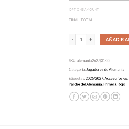
OPTIONS AMOUNT
FINAL TOTAL
Camiseta Alemania Primera Eq
AÑADIR A
SKU:
alemania2627j01-22
Categoría:
Jugadores de Alemania
Etiquetas:
2026/2027
,
Accesorios-pc
,
Parche del Alemania
,
Primera
,
Rojo