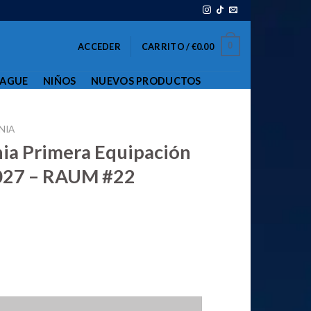
0
ACCEDER
CARRITO /
€
0.00
EAGUE
NIÑOS
NUEVOS PRODUCTOS
NIA
ia Primera Equipación
027 – RAUM #22