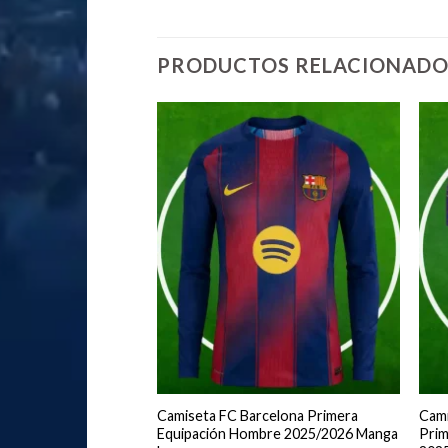
PRODUCTOS RELACIONADO
rtido FC Barcelona
Camiseta FC Barcelona Primera
Cami
ción Hombre
Equipación Hombre 2025/2026 Manga
Prim