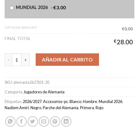
+
€3.00
MUNDIAL 2026
OPTIONS AMOUNT
€0.00
FINAL TOTAL
€
28.00
Camiseta Alemania Primera Equipación Hombre 2026/2027 - AMI
AÑADIR AL CARRITO
SKU:
alemania2627j01-20
Categoría:
Jugadores de Alemania
Etiquetas:
2026/2027
,
Accesorios-pc
,
Blanco
,
Hombre
,
Mundial 2026
,
Nadiem Amiri
,
Negro
,
Parche del Alemania
,
Primera
,
Rojo