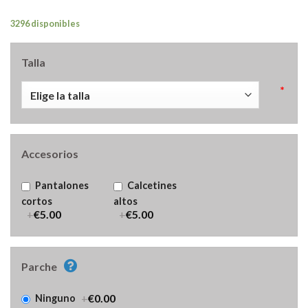
3296 disponibles
Talla
*
Accesorios
Pantalones
Calcetines
cortos
altos
+
€5.00
+
€5.00
Parche
+
€0.00
Ninguno