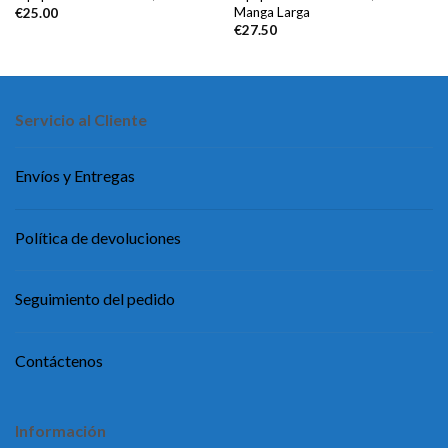
Manga Larga
€
25.00
€
27.50
Servicio al Cliente
Envíos y Entregas
Política de devoluciones
Seguimiento del pedido
Contáctenos
Información