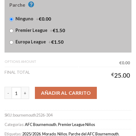
Parche
+
€0.00
Ninguno
+
€1.50
Premier League
+
€1.50
Europa League
OPTIONS AMOUNT
€0.00
FINAL TOTAL
€
25.00
Camiseta AFC Bournemouth Tercera Equipación Niños 2025/202
AÑADIR AL CARRITO
SKU:
bournemouth2526-304
Categorías:
AFC Bournemouth
,
Premier League Niños
Etiquetas:
2025/2026
,
Morado
,
Niños
,
Parche del AFC Bournemouth
,