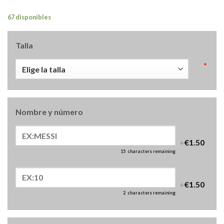
67 disponibles
Talla
*
Nombre y número
+
€1.50
15
characters remaining
+
€1.50
2
characters remaining