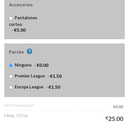
Accesorios
Pantalones
cortos
+
€5.00
Parche
+
€0.00
Ninguno
+
€1.50
Premier League
+
€1.50
Europa League
OPTIONS AMOUNT
€0.00
FINAL TOTAL
€
25.00