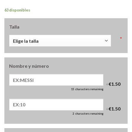
63 disponibles
Talla
*
Nombre y número
+
€1.50
15
characters remaining
+
€1.50
2
characters remaining