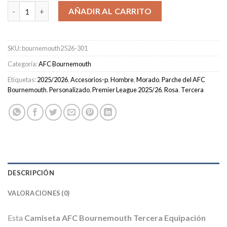
Camiseta AFC Bournemouth Tercera Equipación Hombre 2025/2
AÑADIR AL CARRITO
SKU:
bournemouth2526-301
Categoría:
AFC Bournemouth
Etiquetas:
2025/2026
,
Accesorios-p
,
Hombre
,
Morado
,
Parche del AFC
Bournemouth
,
Personalizado
,
Premier League 2025/26
,
Rosa
,
Tercera
DESCRIPCIÓN
VALORACIONES (0)
Esta
Camiseta AFC Bournemouth Tercera Equipación