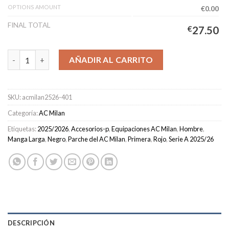
OPTIONS AMOUNT
€0.00
FINAL TOTAL
€
27.50
Camiseta AC Milan Cuarta Equipación Hombre 2025/2026 Manga
AÑADIR AL CARRITO
SKU:
acmilan2526-401
Categoría:
AC Milan
Etiquetas:
2025/2026
,
Accesorios-p
,
Equipaciones AC Milan
,
Hombre
,
Manga Larga
,
Negro
,
Parche del AC Milan
,
Primera
,
Rojo
,
Serie A 2025/26
DESCRIPCIÓN