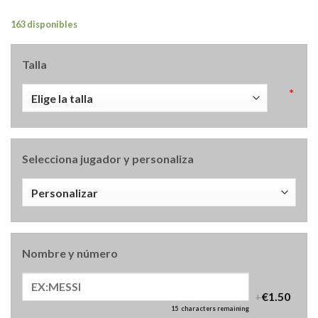
163 disponibles
Talla
*
Selecciona jugador y personaliza
Nombre y número
+
€1.50
15
characters remaining