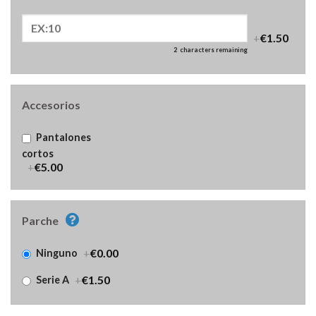
+
€1.50
2
characters remaining
Accesorios
Pantalones
cortos
+
€5.00
Parche
+
€0.00
Ninguno
+
€1.50
Serie A