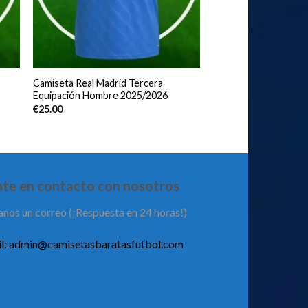
Camiseta Real Madrid Tercera
Equipación Hombre 2025/2026
€
25.00
te en contacto con nosotros
anos un correo (¡Respuesta en 24 horas!)
l:
admin@camisetasbaratasfutbol.com