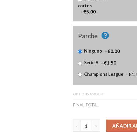
cortos
+
€5.00
Parche
+
€0.00
Ninguno
+
€1.50
Serie A
+
€1.
Champions League
OPTIONS AMOUNT
FINAL TOTAL
Camiseta SSC Napoli Portero 
AÑADIR A