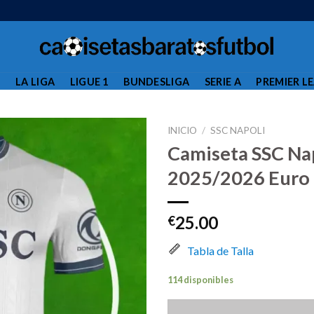
L
LA LIGA
LIGUE 1
BUNDESLIGA
SERIE A
PREMIER L
INICIO
/
SSC NAPOLI
Camiseta SSC Na
2025/2026 Euro
25.00
€
Tabla de Talla
114 disponibles