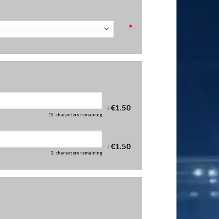
*
+
€1.50
15
characters remaining
+
€1.50
2
characters remaining