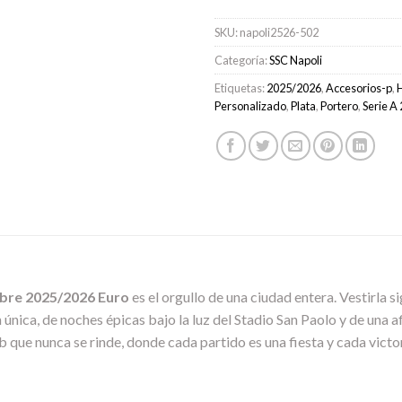
SKU:
napoli2526-502
Categoría:
SSC Napoli
Etiquetas:
2025/2026
,
Accesorios-p
,
Personalizado
,
Plata
,
Portero
,
Serie A
bre 2025/2026 Euro
es el orgullo de una ciudad entera. Vestirla sig
 única, de noches épicas bajo la luz del Stadio San Paolo y de una af
lub que nunca se rinde, donde cada partido es una fiesta y cada victor