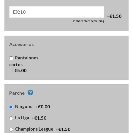
+
€1.50
2
characters remaining
Accesorios
Pantalones
cortos
+
€5.00
Parche
+
€0.00
Ninguno
+
€1.50
La Liga
+
€1.50
Champions League