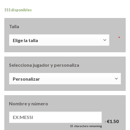
311 disponibles
Talla
*
Selecciona jugador y personaliza
Nombre y número
+
€1.50
15
characters remaining