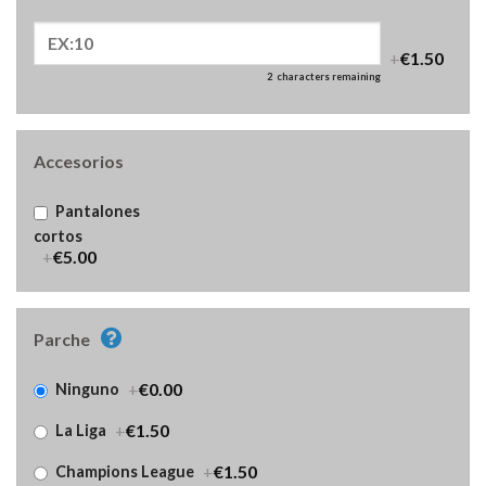
+
€1.50
2
characters remaining
Accesorios
Pantalones
cortos
+
€5.00
Parche
+
€0.00
Ninguno
+
€1.50
La Liga
+
€1.50
Champions League