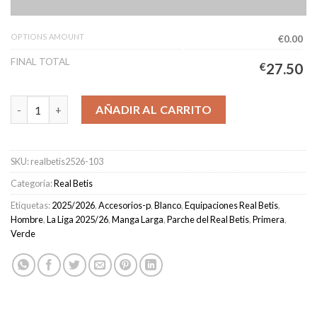
OPTIONS AMOUNT
€0.00
FINAL TOTAL
€
27.50
Camiseta Real Betis Primera Equipación Hombre 2025/2026 Man
AÑADIR AL CARRITO
SKU:
realbetis2526-103
Categoría:
Real Betis
Etiquetas:
2025/2026
,
Accesorios-p
,
Blanco
,
Equipaciones Real Betis
,
Hombre
,
La Liga 2025/26
,
Manga Larga
,
Parche del Real Betis
,
Primera
,
Verde