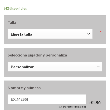
612 disponibles
Talla
*
Selecciona jugador y personaliza
Nombre y número
+
€1.50
15
characters remaining