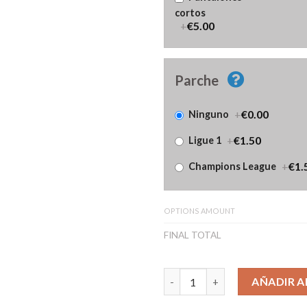
cortos
+
€5.00
Parche
+
€0.00
Ninguno
+
€1.50
Ligue 1
+
€1.
Champions League
OPTIONS AMOUNT
FINAL TOTAL
Camiseta RC Lens Tercera Equ
AÑADIR A