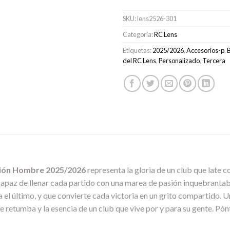
SKU:
lens2526-301
Categoría:
RC Lens
Etiquetas:
2025/2026
,
Accesorios-p
,
B
del RC Lens
,
Personalizado
,
Tercera
ción Hombre 2025/2026
representa la gloria de un club que late co
a, capaz de llenar cada partido con una marea de pasión inquebrant
a el último, y que convierte cada victoria en un grito compartido. U
e retumba y la esencia de un club que vive por y para su gente. Pónte