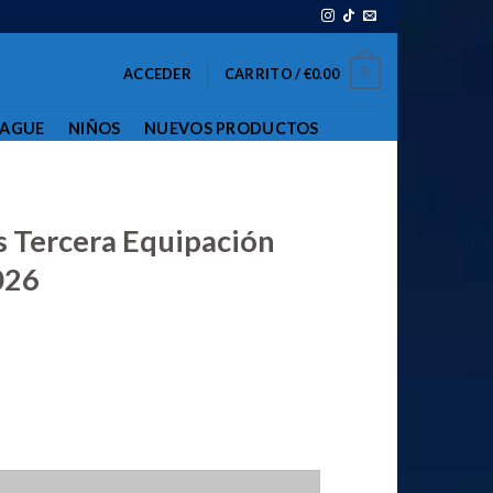
0
ACCEDER
CARRITO /
€
0.00
EAGUE
NIÑOS
NUEVOS PRODUCTOS
s Tercera Equipación
026