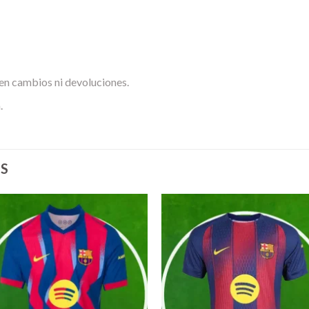
en cambios ni devoluciones.
.
S