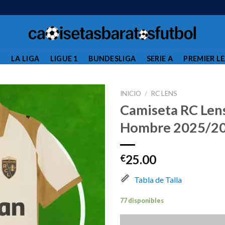
L
LA LIGA
LIGUE 1
BUNDESLIGA
SERIE A
PREMIER L
INICIO
/
RC LENS
Camiseta RC Len
Hombre 2025/2
25.00
€
Tabla de Talla
77 disponibles