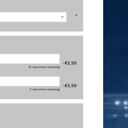
*
+
€1.50
15
characters remaining
+
€1.50
2
characters remaining