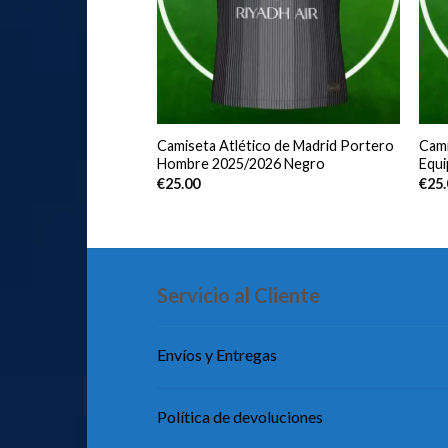
renamiento de
Camiseta Atlético de Madrid Portero
Cami
Barcelona Hombre
Hombre 2025/2026 Negro
Equ
€
25.00
€
25
Servicio al Cliente
Envíos y Entregas
Política de devoluciones