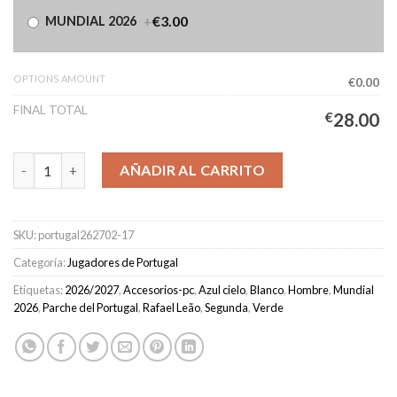
+
€3.00
MUNDIAL 2026
OPTIONS AMOUNT
€0.00
FINAL TOTAL
€
28.00
Camiseta Portugal Segunda Equipación Hombre 2026/2027 - RA
AÑADIR AL CARRITO
SKU:
portugal262702-17
Categoría:
Jugadores de Portugal
Etiquetas:
2026/2027
,
Accesorios-pc
,
Azul cielo
,
Blanco
,
Hombre
,
Mundial
2026
,
Parche del Portugal
,
Rafael Leão
,
Segunda
,
Verde