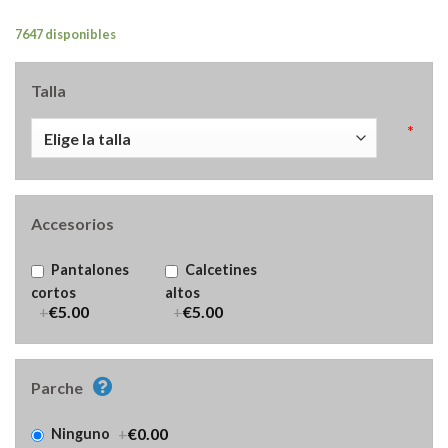
7647 disponibles
Talla
*
Accesorios
Pantalones
Calcetines
cortos
altos
+
€5.00
+
€5.00
Parche
+
€0.00
Ninguno