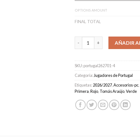
OPTIONS AMOUNT
FINAL TOTAL
Camiseta Portugal Primera Eq
AÑADIR A
SKU:
portugal262701-4
Categoría:
Jugadores de Portugal
Etiquetas:
2026/2027
,
Accesorios-pc
,
Primera
,
Rojo
,
Tomás Araújo
,
Verde