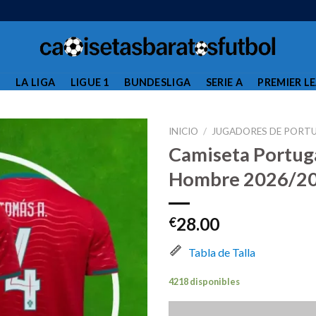
L
LA LIGA
LIGUE 1
BUNDESLIGA
SERIE A
PREMIER L
INICIO
/
JUGADORES DE PORT
Camiseta Portug
Hombre 2026/20
28.00
€
Tabla de Talla
4218 disponibles