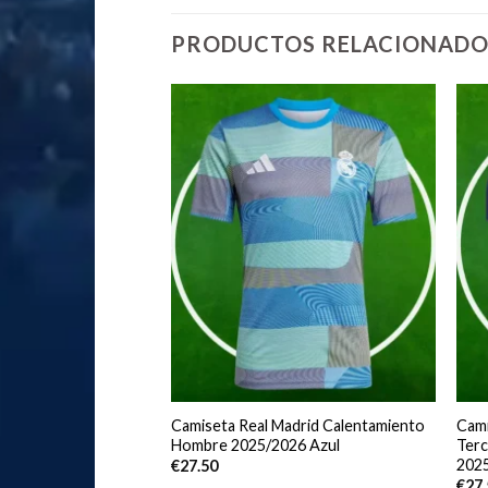
PRODUCTOS RELACIONADO
adrid Primera
Camiseta Real Madrid Calentamiento
Cami
bre 2025/2026 Manga
Hombre 2025/2026 Azul
Terc
202
€
27.50
€
27