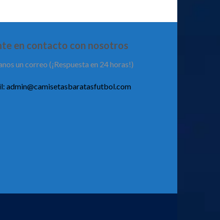
te en contacto con nosotros
anos un correo (¡Respuesta en 24 horas!)
l:
admin@camisetasbaratasfutbol.com