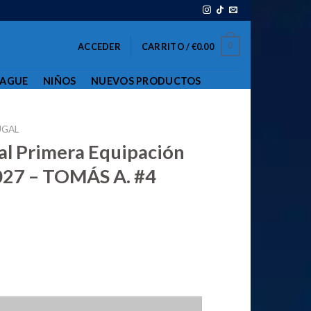
0
ACCEDER
CARRITO /
€
0.00
EAGUE
NIÑOS
NUEVOS PRODUCTOS
UGAL
al Primera Equipación
27 – TOMÁS A. #4