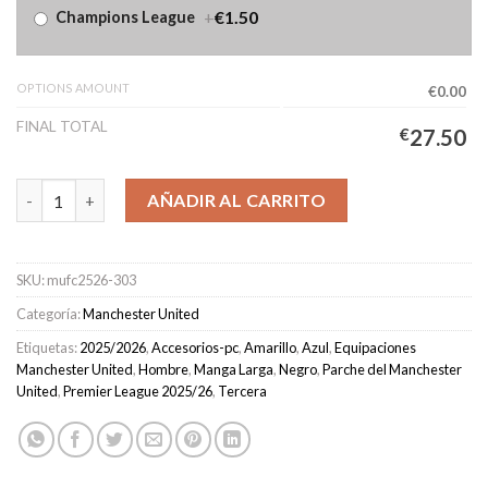
+
€1.50
Champions League
OPTIONS AMOUNT
€0.00
FINAL TOTAL
€
27.50
Camiseta Manchester United Tercera Equipación Hombre 2025/
AÑADIR AL CARRITO
SKU:
mufc2526-303
Categoría:
Manchester United
Etiquetas:
2025/2026
,
Accesorios-pc
,
Amarillo
,
Azul
,
Equipaciones
Manchester United
,
Hombre
,
Manga Larga
,
Negro
,
Parche del Manchester
United
,
Premier League 2025/26
,
Tercera