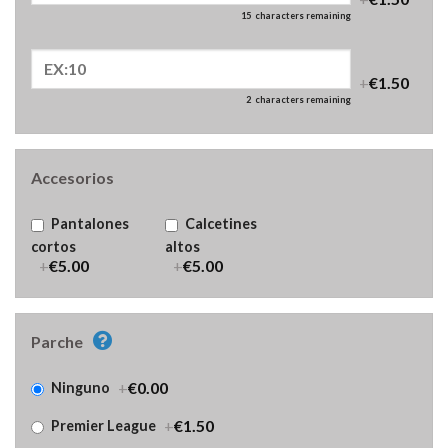
15
characters remaining
+
€1.50
2
characters remaining
Accesorios
Pantalones
Calcetines
cortos
altos
+
€5.00
+
€5.00
Parche
+
€0.00
Ninguno
+
€1.50
Premier League