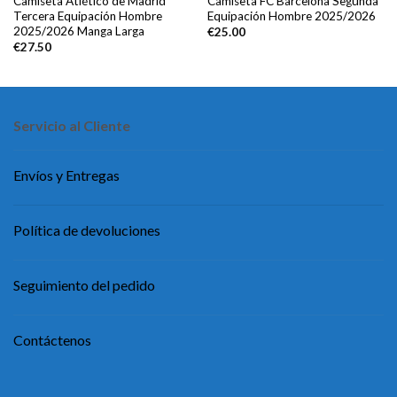
Camiseta Atlético de Madrid
Camiseta FC Barcelona Segunda
Tercera Equipación Hombre
Equipación Hombre 2025/2026
2025/2026 Manga Larga
€
25.00
€
27.50
Servicio al Cliente
Envíos y Entregas
Política de devoluciones
Seguimiento del pedido
Contáctenos