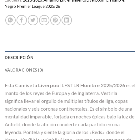
Etiquetas:
2025/2026
,
Amarillo
,
Entrenamiento Liverpool FC
,
Hombre
,
Negro
,
Premier League 2025/26
DESCRIPCIÓN
VALORACIONES (0)
Esta
Camiseta Liverpool LFSTLR Hombre 2025/2026
es el
manto de los reyes de Europa y de Inglaterra. Vestirla
significa llevar el orgullo de múltiples títulos de liga, copas
nacionales y seis coronas continentales. Es el símbolo de una
mentalidad imparable, forjada en noches épicas bajo la luz de
Anfield, donde la afición convierte cada partido en una
leyenda. Póntela y siente la gloria de los «Reds», donde el
himno «You’ll Never Walk Alone» resuena como promesa de