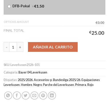
+
€1.50
DFB-Pokal
OPTIONS AMOUNT
€0.00
FINAL TOTAL
€
25.00
Camiseta Leverkusen Primera Equipación Hombre 2025/2026 ca
AÑADIR AL CARRITO
SKU:
Leverkusen2526-101
Categoría:
Bayer 04 Leverkusen
Etiquetas:
2025/2026
,
Accesorios-p
,
Bundesliga 2025/26
,
Equipaciones
Leverkusen
,
Hombre
,
Negro
,
Parche del Leverkusen
,
Primera
,
Rojo