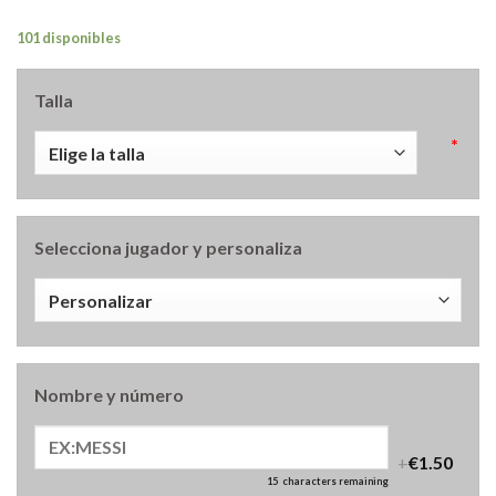
101 disponibles
Talla
*
Selecciona jugador y personaliza
Nombre y número
+
€1.50
15
characters remaining