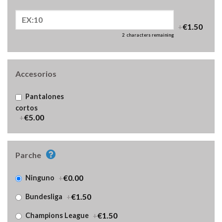
+
€1.50
2
characters remaining
Accesorios
Pantalones
cortos
+
€5.00
Parche
+
€0.00
Ninguno
+
€1.50
Bundesliga
+
€1.50
Champions League