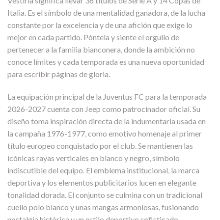
Vestirla significa llevar 36 títulos de Serie A y 14 Copas de
Italia. Es el símbolo de una mentalidad ganadora, de la lucha
constante por la excelencia y de una afición que exige lo
mejor en cada partido. Póntela y siente el orgullo de
pertenecer a la familia bianconera, donde la ambición no
conoce límites y cada temporada es una nueva oportunidad
para escribir páginas de gloria.
La equipación principal de la Juventus FC para la temporada
2026-2027 cuenta con Jeep como patrocinador oficial. Su
diseño toma inspiración directa de la indumentaria usada en
la campaña 1976-1977, como emotivo homenaje al primer
título europeo conquistado por el club. Se mantienen las
icónicas rayas verticales en blanco y negro, símbolo
indiscutible del equipo. El emblema institucional, la marca
deportiva y los elementos publicitarios lucen en elegante
tonalidad dorada. El conjunto se culmina con un tradicional
cuello polo blanco y unas mangas armoniosas, fusionando
nostalgia histórica y un estilo deportivo sofisticado.