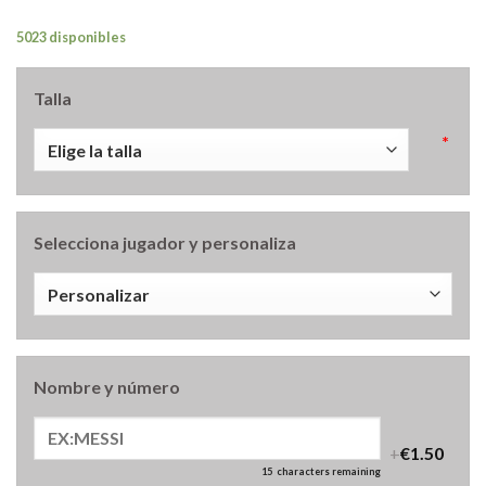
5023 disponibles
Talla
*
Selecciona jugador y personaliza
Nombre y número
+
€1.50
15
characters remaining