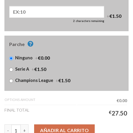
+
€1.50
2
characters remaining
Parche
+
€0.00
Ninguno
+
€1.50
Serie A
+
€1.50
Champions League
OPTIONS AMOUNT
€0.00
FINAL TOTAL
€
27.50
Camiseta Juventus Primera Equipación Niños 2026/2027 Manga 
AÑADIR AL CARRITO