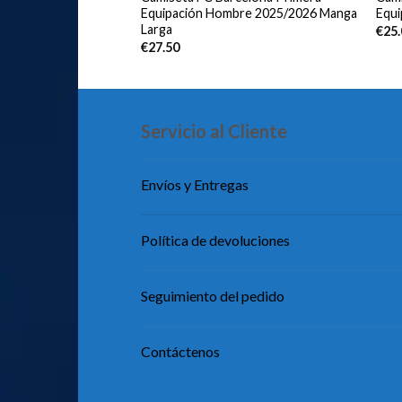
26 Azul
Equipación Hombre 2025/2026 Manga
Equ
Larga
€
25
€
27.50
Servicio al Cliente
Envíos y Entregas
Política de devoluciones
Seguimiento del pedido
Contáctenos