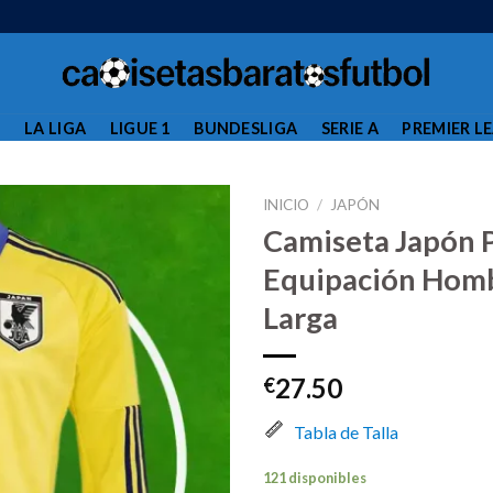
L
LA LIGA
LIGUE 1
BUNDESLIGA
SERIE A
PREMIER L
INICIO
/
JAPÓN
Camiseta Japón 
Equipación Hom
Larga
27.50
€
Tabla de Talla
121 disponibles