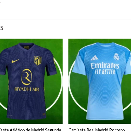
.
S
seta Atlético de Madrid Segunda
Camiseta Real Madrid Portero