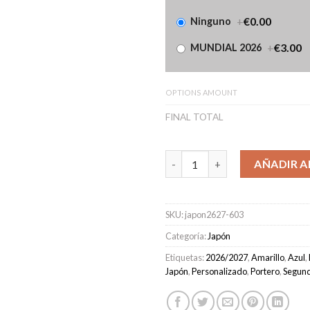
+
€0.00
Ninguno
+
€3.00
MUNDIAL 2026
OPTIONS AMOUNT
FINAL TOTAL
Camiseta Japón Portero Segun
AÑADIR A
SKU:
japon2627-603
Categoría:
Japón
Etiquetas:
2026/2027
,
Amarillo
,
Azul
,
Japón
,
Personalizado
,
Portero
,
Segun