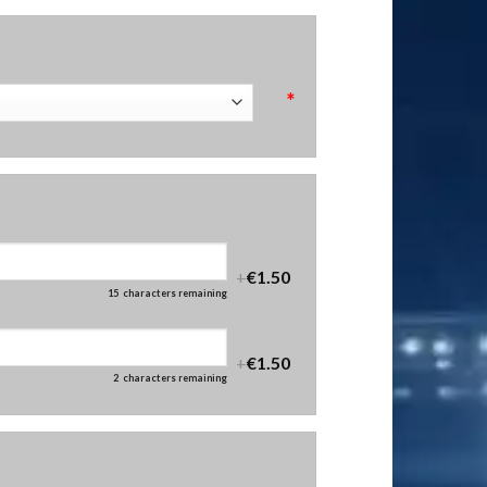
*
+
€1.50
15
characters remaining
+
€1.50
2
characters remaining