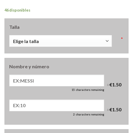
46 disponibles
Talla
*
Nombre y número
+
€1.50
15
characters remaining
+
€1.50
2
characters remaining