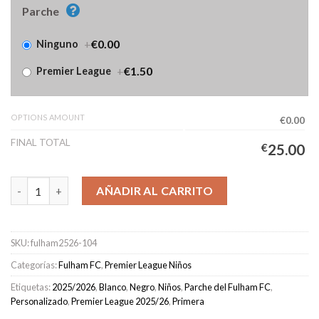
Parche
+
€0.00
Ninguno
+
€1.50
Premier League
OPTIONS AMOUNT
€0.00
FINAL TOTAL
€
25.00
Camiseta Fulham Primera Equipación Niños 2025/2026 cantidad
AÑADIR AL CARRITO
SKU:
fulham2526-104
Categorías:
Fulham FC
,
Premier League Niños
Etiquetas:
2025/2026
,
Blanco
,
Negro
,
Niños
,
Parche del Fulham FC
,
Personalizado
,
Premier League 2025/26
,
Primera