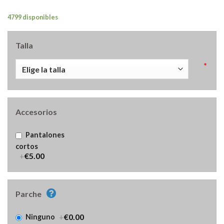
4799 disponibles
Talla
*
Accesorios
Pantalones
cortos
+
€5.00
Parche
+
€0.00
Ninguno