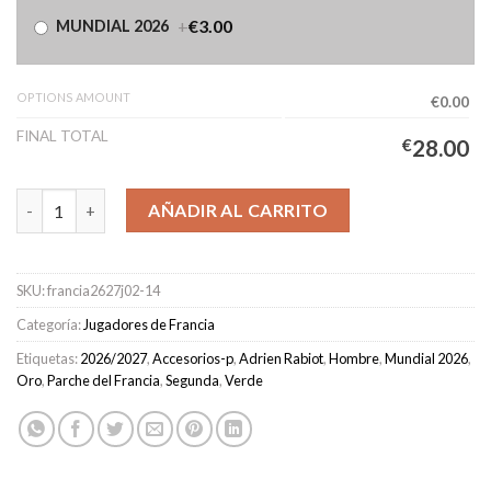
+
€3.00
MUNDIAL 2026
OPTIONS AMOUNT
€0.00
FINAL TOTAL
€
28.00
Camiseta Francia Segunda Equipación Hombre 2026/2027 - Rabio
AÑADIR AL CARRITO
SKU:
francia2627j02-14
Categoría:
Jugadores de Francia
Etiquetas:
2026/2027
,
Accesorios-p
,
Adrien Rabiot
,
Hombre
,
Mundial 2026
,
Oro
,
Parche del Francia
,
Segunda
,
Verde