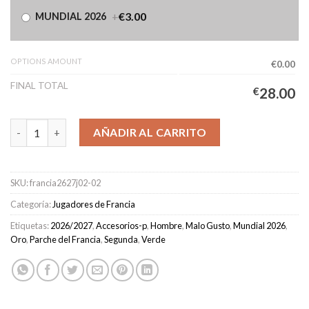
+
€3.00
MUNDIAL 2026
OPTIONS AMOUNT
€0.00
FINAL TOTAL
€
28.00
Camiseta Francia Segunda Equipación Hombre 2026/2027 - GUS
AÑADIR AL CARRITO
SKU:
francia2627j02-02
Categoría:
Jugadores de Francia
Etiquetas:
2026/2027
,
Accesorios-p
,
Hombre
,
Malo Gusto
,
Mundial 2026
,
Oro
,
Parche del Francia
,
Segunda
,
Verde