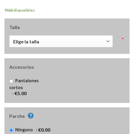
9666 disponibles
Talla
*
Accesorios
Pantalones
cortos
+
€5.00
Parche
+
€0.00
Ninguno