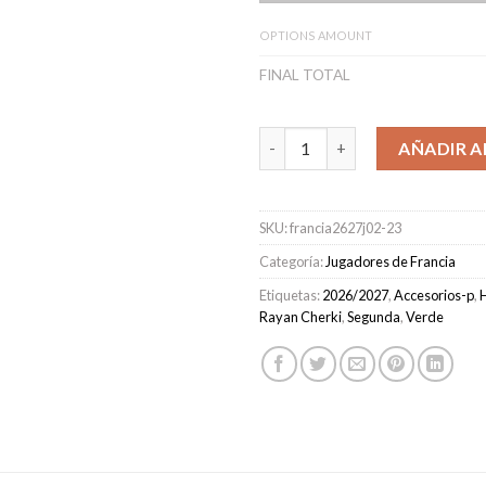
OPTIONS AMOUNT
FINAL TOTAL
Camiseta Francia Segunda Equ
AÑADIR A
SKU:
francia2627j02-23
Categoría:
Jugadores de Francia
Etiquetas:
2026/2027
,
Accesorios-p
,
Rayan Cherki
,
Segunda
,
Verde