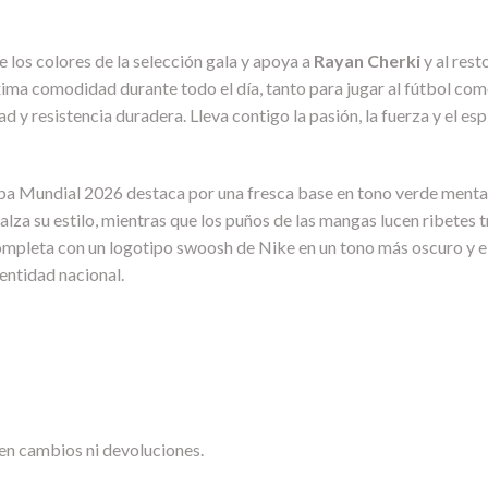
 los colores de la selección gala y apoya a
Rayan Cherki
y al rest
xima comodidad durante todo el día, tanto para jugar al fútbol como
d y resistencia duradera. Lleva contigo la pasión, la fuerza y el es
pa Mundial 2026 destaca por una fresca base en tono verde menta, 
lza su estilo, mientras que los puños de las mangas lucen ribetes tr
completa con un logotipo swoosh de Nike en un tono más oscuro y el 
dentidad nacional.
en cambios ni devoluciones.
.