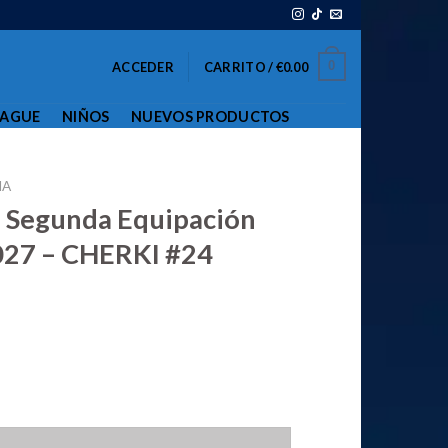
0
ACCEDER
CARRITO /
€
0.00
EAGUE
NIÑOS
NUEVOS PRODUCTOS
IA
a Segunda Equipación
27 – CHERKI #24