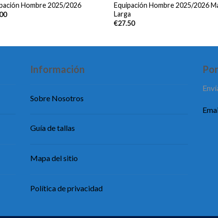
ipación Hombre 2025/2026
Equipación Hombre 2025/2026 M
Larga
.00
€
27.50
Información
Pon
Enví
Sobre Nosotros
Emai
Guía de tallas
Mapa del sitio
Política de privacidad