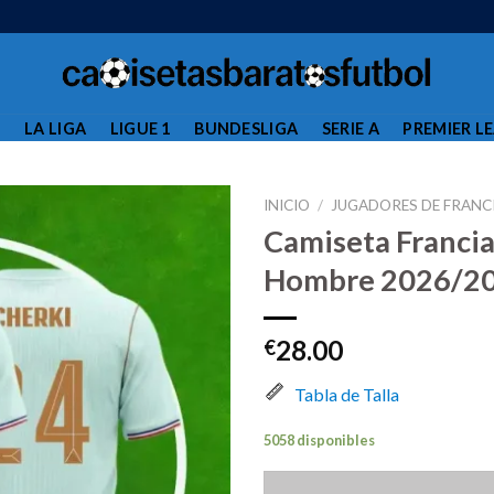
L
LA LIGA
LIGUE 1
BUNDESLIGA
SERIE A
PREMIER L
INICIO
/
JUGADORES DE FRANC
Camiseta Franci
Hombre 2026/20
28.00
€
Tabla de Talla
5058 disponibles