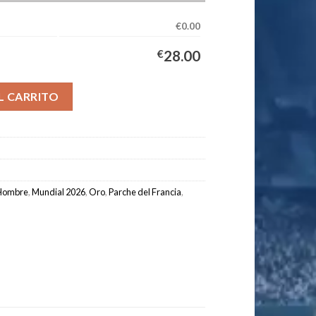
€0.00
€
28.00
ipación Hombre 2026/2027 - CHERKI #24 cantidad
L CARRITO
Hombre
,
Mundial 2026
,
Oro
,
Parche del Francia
,