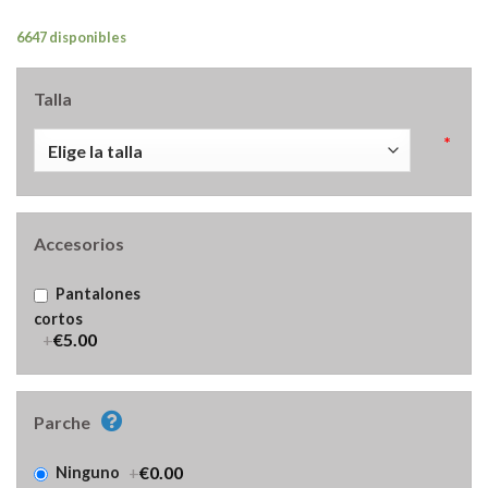
6647 disponibles
Talla
*
Accesorios
Pantalones
cortos
+
€5.00
Parche
+
€0.00
Ninguno