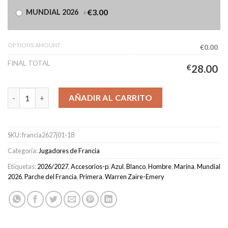
+
€3.00
MUNDIAL 2026
OPTIONS AMOUNT
€0.00
FINAL TOTAL
€
28.00
Camiseta Francia Primera Equipación Hombre 2026/2027 - ZAIR
AÑADIR AL CARRITO
SKU:
francia2627j01-18
Categoría:
Jugadores de Francia
Etiquetas:
2026/2027
,
Accesorios-p
,
Azul
,
Blanco
,
Hombre
,
Marina
,
Mundial
2026
,
Parche del Francia
,
Primera
,
Warren Zaïre-Emery