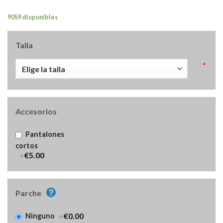
9059 disponibles
Talla
*
Accesorios
Pantalones
cortos
+
€5.00
Parche
+
€0.00
Ninguno