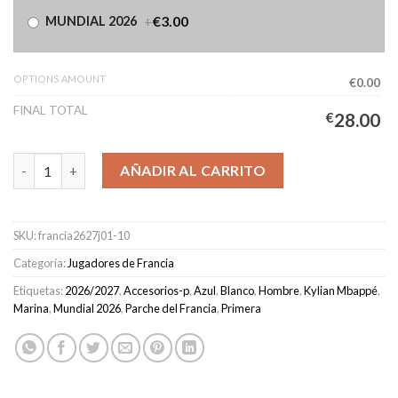
+
€3.00
MUNDIAL 2026
OPTIONS AMOUNT
€0.00
FINAL TOTAL
€
28.00
Camiseta Francia Primera Equipación Hombre 2026/2027 - Mbap
AÑADIR AL CARRITO
SKU:
francia2627j01-10
Categoría:
Jugadores de Francia
Etiquetas:
2026/2027
,
Accesorios-p
,
Azul
,
Blanco
,
Hombre
,
Kylian Mbappé
,
Marina
,
Mundial 2026
,
Parche del Francia
,
Primera