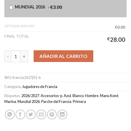
+
€3.00
MUNDIAL 2026
OPTIONS AMOUNT
€0.00
FINAL TOTAL
€
28.00
Camiseta Francia Primera Equipación Hombre 2026/2027 - Kone 
AÑADIR AL CARRITO
SKU:
francia2627j01-6
Categoría:
Jugadores de Francia
Etiquetas:
2026/2027
,
Accesorios-p
,
Azul
,
Blanco
,
Hombre
,
Manu Koné
,
Marina
,
Mundial 2026
,
Parche del Francia
,
Primera