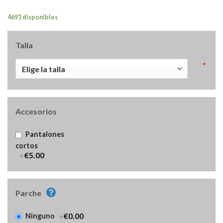
4691 disponibles
Talla
*
Accesorios
Pantalones
cortos
+
€5.00
Parche
+
€0.00
Ninguno