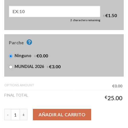
+
€1.50
2
characters remaining
Parche
+
€0.00
Ninguno
+
€3.00
MUNDIAL 2026
OPTIONS AMOUNT
€0.00
FINAL TOTAL
€
25.00
Camiseta Francia Portero Hombre 2026/2027 cantidad
AÑADIR AL CARRITO