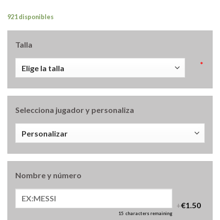
921 disponibles
Talla
*
Selecciona jugador y personaliza
Nombre y número
+
€1.50
15
characters remaining