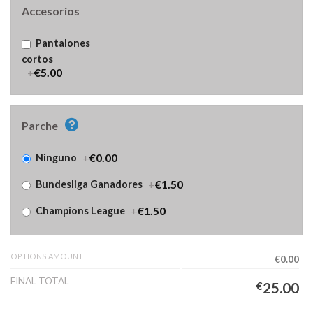
Accesorios
Pantalones
cortos
+
€5.00
Parche
+
€0.00
Ninguno
+
€1.50
Bundesliga Ganadores
+
€1.50
Champions League
OPTIONS AMOUNT
€0.00
FINAL TOTAL
€
25.00