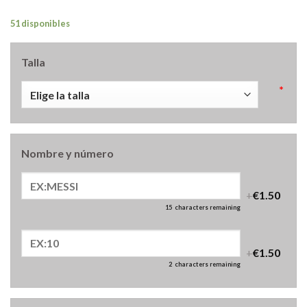
51 disponibles
Talla
*
Nombre y número
+
€1.50
15
characters remaining
+
€1.50
2
characters remaining