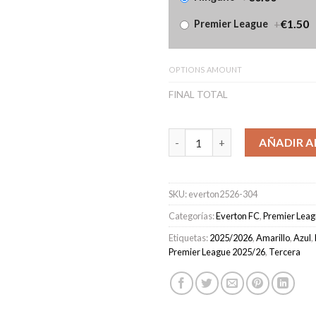
+
€1.50
Premier League
OPTIONS AMOUNT
FINAL TOTAL
Camiseta Everton Tercera Equ
AÑADIR A
SKU:
everton2526-304
Categorías:
Everton FC
,
Premier Leag
Etiquetas:
2025/2026
,
Amarillo
,
Azul
,
Premier League 2025/26
,
Tercera