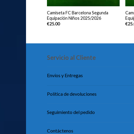
celona Primera
Camiseta FC Barcelona Segunda
Cami
os 2025/2026 Manga
Equipación Niños 2025/2026
Equi
€
25.00
€
25
Servicio al Cliente
Envíos y Entregas
Política de devoluciones
Seguimiento del pedido
Contáctenos