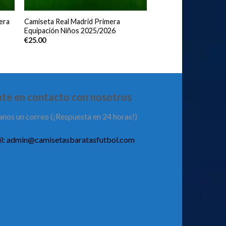
era
Camiseta Real Madrid Primera
Equipación Niños 2025/2026
€
25.00
te en contacto con nosotros
anos un correo (¡Respuesta en 24 horas!)
l:
admin@camisetasbaratasfutbol.com