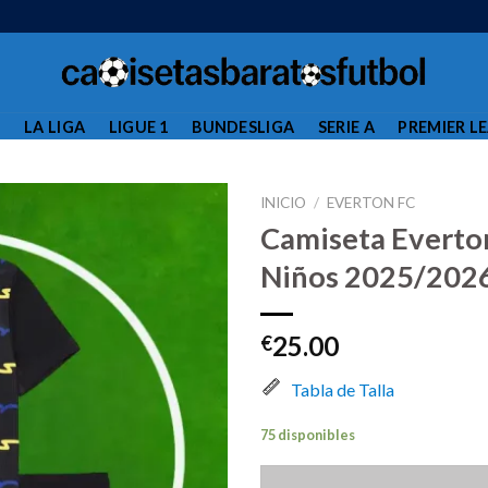
L
LA LIGA
LIGUE 1
BUNDESLIGA
SERIE A
PREMIER L
INICIO
/
EVERTON FC
Camiseta Everto
Niños 2025/202
25.00
€
Tabla de Talla
75 disponibles