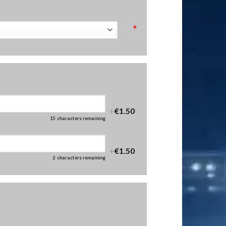
*
+
€1.50
15
characters remaining
+
€1.50
2
characters remaining