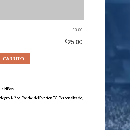
€0.00
€
25.00
ipación Niños 2025/2026 cantidad
L CARRITO
ue Niños
Negro
,
Niños
,
Parche del Everton FC
,
Personalizado
,