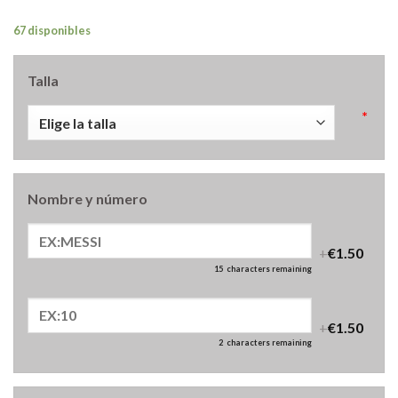
67 disponibles
Talla
*
Nombre y número
+
€1.50
15
characters remaining
+
€1.50
2
characters remaining