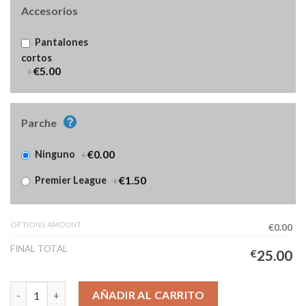
Accesorios
Pantalones
cortos
+
€5.00
Parche
+
€0.00
Ninguno
+
€1.50
Premier League
OPTIONS AMOUNT
€0.00
FINAL TOTAL
€
25.00
Camiseta Everton Segunda Equipación Hombre 2025/2026 canti
AÑADIR AL CARRITO