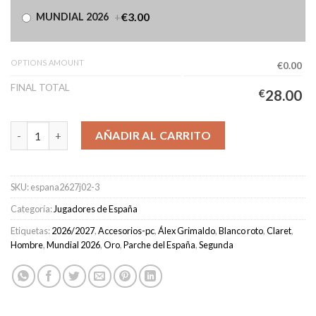
+
€3.00
MUNDIAL 2026
OPTIONS AMOUNT
€0.00
FINAL TOTAL
€
28.00
Camiseta España Segunda Equipación Hombre 2026/2027 - Grima
AÑADIR AL CARRITO
SKU:
espana2627j02-3
Categoría:
Jugadores de España
Etiquetas:
2026/2027
,
Accesorios-pc
,
Álex Grimaldo
,
Blanco roto
,
Claret
,
Hombre
,
Mundial 2026
,
Oro
,
Parche del España
,
Segunda