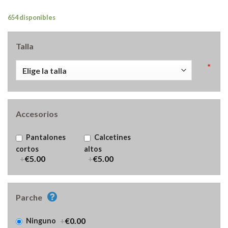
654 disponibles
Talla
*
Accesorios
Pantalones
Calcetines
cortos
altos
+
€5.00
+
€5.00
Parche
+
€0.00
Ninguno