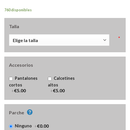
760 disponibles
Talla
*
Accesorios
Pantalones
Calcetines
cortos
altos
+
€5.00
+
€5.00
Parche
+
€0.00
Ninguno