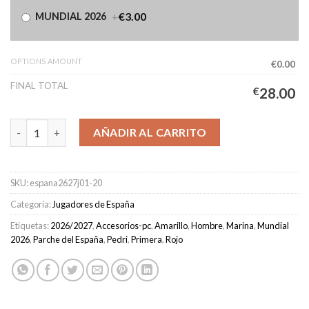
+
€3.00
MUNDIAL 2026
OPTIONS AMOUNT
€0.00
FINAL TOTAL
€
28.00
Camiseta España Primera Equipación Hombre 2026/2027 - Pedri 
AÑADIR AL CARRITO
SKU:
espana2627j01-20
Categoría:
Jugadores de España
Etiquetas:
2026/2027
,
Accesorios-pc
,
Amarillo
,
Hombre
,
Marina
,
Mundial
2026
,
Parche del España
,
Pedri
,
Primera
,
Rojo