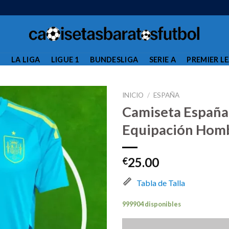
L
LA LIGA
LIGUE 1
BUNDESLIGA
SERIE A
PREMIER L
INICIO
/
ESPAÑA
Camiseta España
Equipación Hom
25.00
€
Tabla de Talla
999904 disponibles