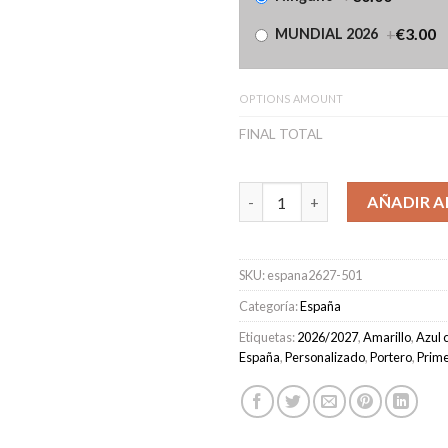
+
€3.00
MUNDIAL 2026
OPTIONS AMOUNT
FINAL TOTAL
Camiseta España Portero Prim
AÑADIR A
SKU:
espana2627-501
Categoría:
España
Etiquetas:
2026/2027
,
Amarillo
,
Azul c
España
,
Personalizado
,
Portero
,
Prim