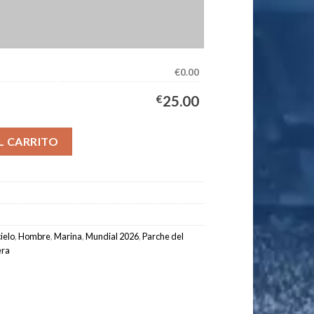
€0.00
€
25.00
era Equipación Hombre 2026/2027 cantidad
L CARRITO
ielo
,
Hombre
,
Marina
,
Mundial 2026
,
Parche del
era