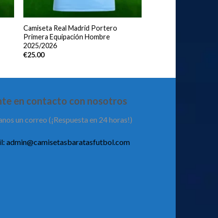
Camiseta Real Madrid Portero
Primera Equipación Hombre
2025/2026
€
25.00
te en contacto con nosotros
anos un correo (¡Respuesta en 24 horas!)
l:
admin@camisetasbaratasfutbol.com