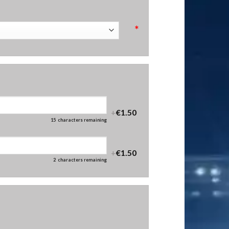
*
+
€1.50
15
characters remaining
+
€1.50
2
characters remaining