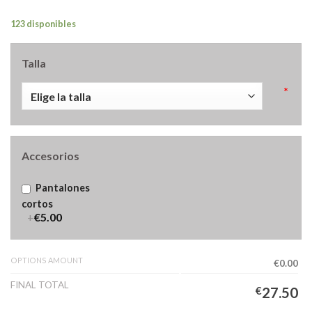
123 disponibles
Talla
*
Accesorios
Pantalones
cortos
+
€5.00
OPTIONS AMOUNT
€0.00
FINAL TOTAL
€
27.50