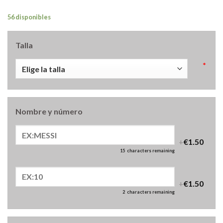
56 disponibles
Talla
*
Nombre y número
+
€1.50
15
characters remaining
+
€1.50
2
characters remaining