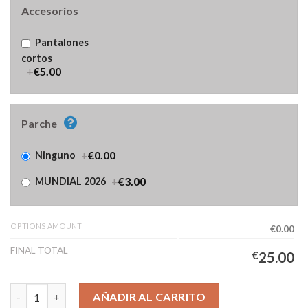
Accesorios
Pantalones
cortos
+
€5.00
Parche
+
€0.00
Ninguno
+
€3.00
MUNDIAL 2026
OPTIONS AMOUNT
€0.00
FINAL TOTAL
€
25.00
Camiseta Costa de Marfil Primera Equipación Hombre 2026/2027
AÑADIR AL CARRITO