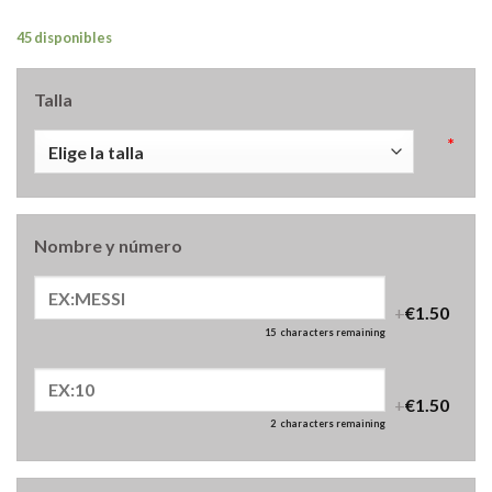
45 disponibles
Talla
*
Nombre y número
+
€1.50
15
characters remaining
+
€1.50
2
characters remaining