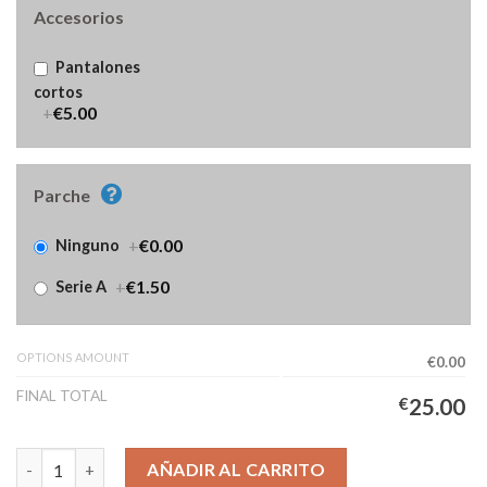
Accesorios
Pantalones
cortos
+
€5.00
Parche
+
€0.00
Ninguno
+
€1.50
Serie A
OPTIONS AMOUNT
€0.00
FINAL TOTAL
€
25.00
Camiseta Como 1907 Tercera Equipación Hombre 2025/2026 can
AÑADIR AL CARRITO