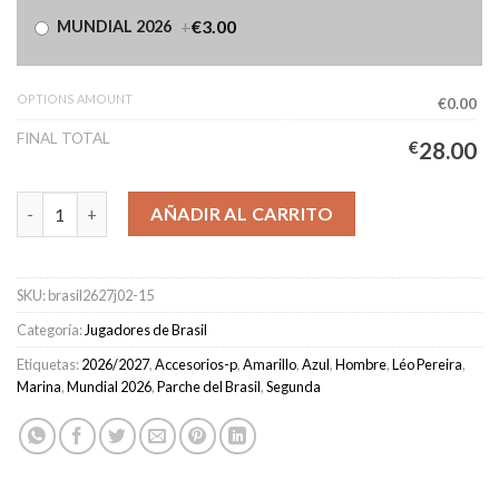
+
€3.00
MUNDIAL 2026
OPTIONS AMOUNT
€0.00
FINAL TOTAL
€
28.00
Camiseta Brasil Segunda Equipación Hombre 2026/2027 - LÉO P
AÑADIR AL CARRITO
SKU:
brasil2627j02-15
Categoría:
Jugadores de Brasil
Etiquetas:
2026/2027
,
Accesorios-p
,
Amarillo
,
Azul
,
Hombre
,
Léo Pereira
,
Marina
,
Mundial 2026
,
Parche del Brasil
,
Segunda