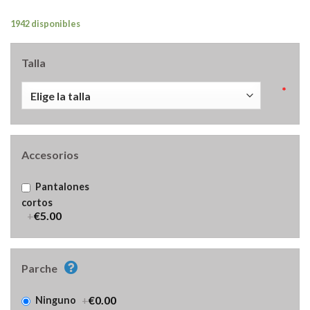
1942 disponibles
Talla
*
Accesorios
Pantalones
cortos
+
€5.00
Parche
+
€0.00
Ninguno