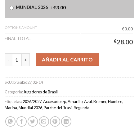
+
€3.00
MUNDIAL 2026
OPTIONS AMOUNT
€0.00
FINAL TOTAL
€
28.00
Camiseta Brasil Segunda Equipación Hombre 2026/2027 - BREME
AÑADIR AL CARRITO
SKU:
brasil2627j02-14
Categoría:
Jugadores de Brasil
Etiquetas:
2026/2027
,
Accesorios-p
,
Amarillo
,
Azul
,
Bremer
,
Hombre
,
Marina
,
Mundial 2026
,
Parche del Brasil
,
Segunda