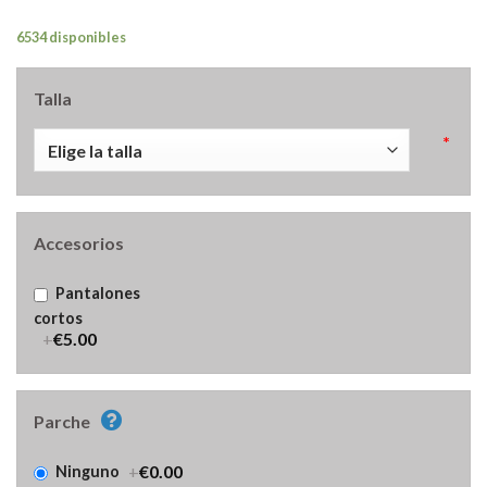
6534 disponibles
Talla
*
Accesorios
Pantalones
cortos
+
€5.00
Parche
+
€0.00
Ninguno