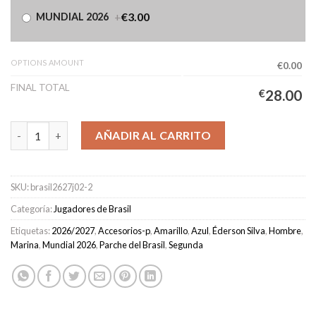
+
€3.00
MUNDIAL 2026
OPTIONS AMOUNT
€0.00
FINAL TOTAL
€
28.00
Camiseta Brasil Segunda Equipación Hombre 2026/2027 – ÉDER
AÑADIR AL CARRITO
SKU:
brasil2627j02-2
Categoría:
Jugadores de Brasil
Etiquetas:
2026/2027
,
Accesorios-p
,
Amarillo
,
Azul
,
Éderson Silva
,
Hombre
,
Marina
,
Mundial 2026
,
Parche del Brasil
,
Segunda