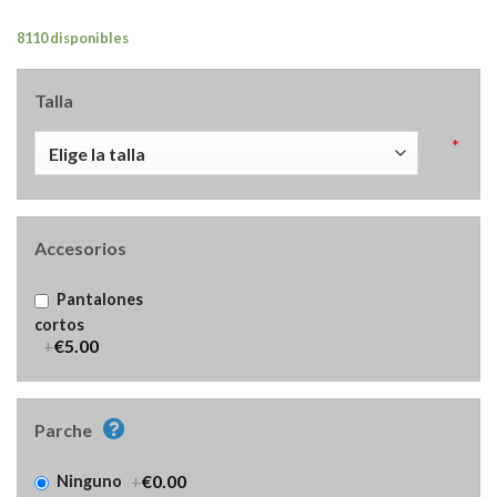
8110 disponibles
Talla
*
Accesorios
Pantalones
cortos
+
€5.00
Parche
+
€0.00
Ninguno