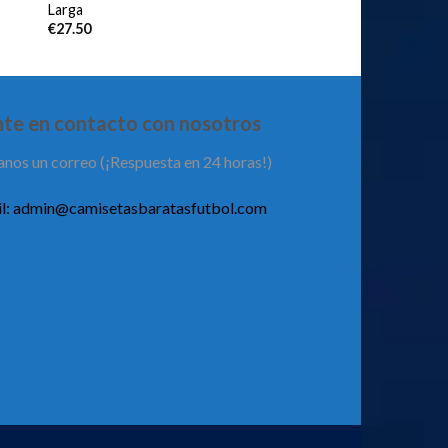
Larga
€
27.50
te en contacto con nosotros
anos un correo (¡Respuesta en 24 horas!)
l:
admin@camisetasbaratasfutbol.com