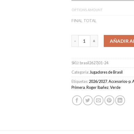
OPTIONS AMOUNT
FINAL TOTAL
Camiseta Brasil Primera Equip
AÑADIR A
SKU:
brasil2627j01-24
Categoría:
Jugadores de Brasil
Etiquetas:
2026/2027
,
Accesorios-p
,
A
Primera
,
Roger Ibañez
,
Verde