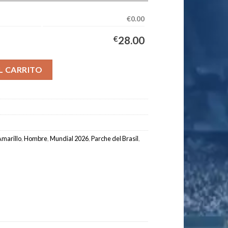
€0.00
€
28.00
ación Hombre 2026/2027 - IBAÑEZ #24 cantidad
L CARRITO
marillo
,
Hombre
,
Mundial 2026
,
Parche del Brasil
,