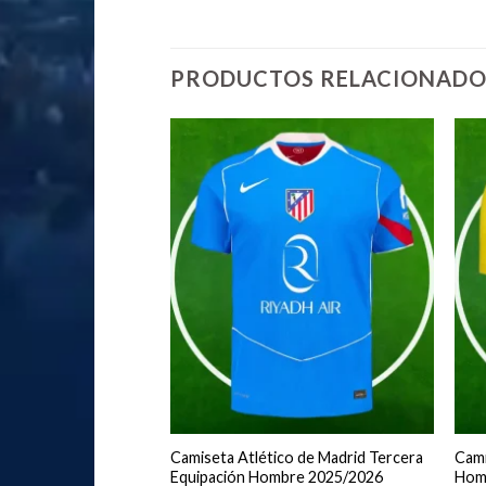
PRODUCTOS RELACIONADO
rtido FC Barcelona
Camiseta Atlético de Madrid Tercera
Cami
ción Hombre
Equipación Hombre 2025/2026
Homb