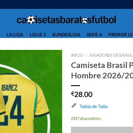
L
LA LIGA
LIGUE 1
BUNDESLIGA
SERIE A
PREMIER L
INICIO
/
JUGADORES DE BRASI
Camiseta Brasil 
Hombre 2026/20
28.00
€
Tabla de Talla
2327 disponibles