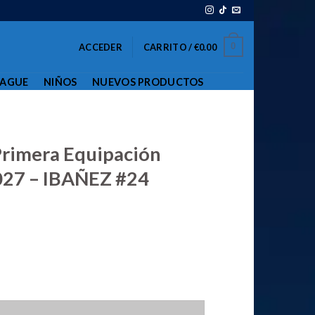
0
ACCEDER
CARRITO /
€
0.00
EAGUE
NIÑOS
NUEVOS PRODUCTOS
L
Primera Equipación
27 – IBAÑEZ #24