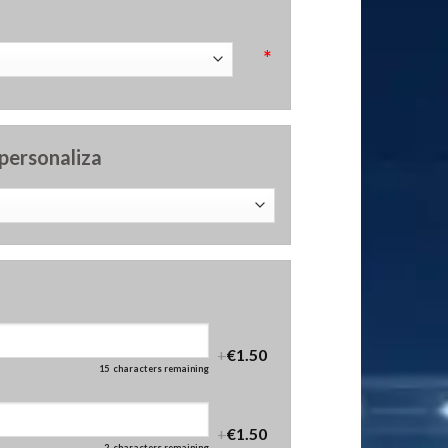
*
 personaliza
+
€1.50
15
characters remaining
+
€1.50
2
characters remaining