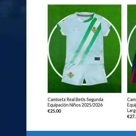
rcelona Segunda
Camiseta Real Betis Segunda
Cami
s 2025/2026
Equipación Niños 2025/2026
Equi
Larg
€
25.00
€
27