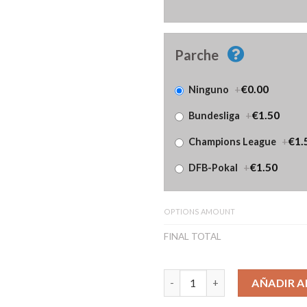
Parche
+
€0.00
Ninguno
+
€1.50
Bundesliga
+
€1.
Champions League
+
€1.50
DFB-Pokal
OPTIONS AMOUNT
FINAL TOTAL
Camiseta Borussia Dortmund S
AÑADIR A