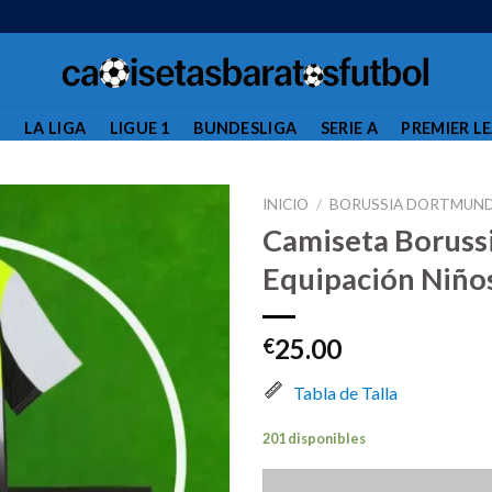
L
LA LIGA
LIGUE 1
BUNDESLIGA
SERIE A
PREMIER L
INICIO
/
BORUSSIA DORTMUN
Camiseta Boruss
Equipación Niño
25.00
€
Tabla de Talla
201 disponibles