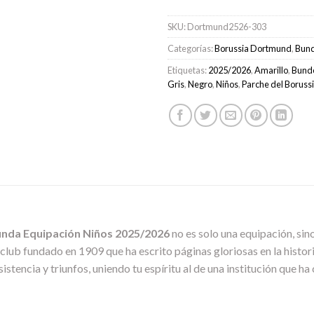
SKU:
Dortmund2526-303
Categorías:
Borussia Dortmund
,
Bund
Etiquetas:
2025/2026
,
Amarillo
,
Bunde
Gris
,
Negro
,
Niños
,
Parche del Borus
nda Equipación Niños 2025/2026
no es solo una equipación, sin
lub fundado en 1909 que ha escrito páginas gloriosas en la histori
sistencia y triunfos, uniendo tu espíritu al de una institución que h