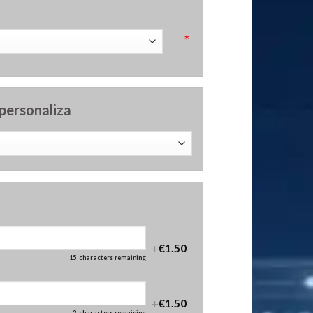
*
 personaliza
+
€1.50
15
characters remaining
+
€1.50
2
characters remaining