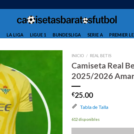
L
LA LIGA
LIGUE 1
BUNDESLIGA
SERIE A
PREMIER L
INICIO
/
REAL BETIS
Camiseta Real B
2025/2026 Amari
25.00
€
Tabla de Talla
612 disponibles