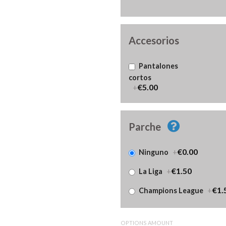
Accesorios
Pantalones
cortos
+
€5.00
Parche
+
€0.00
Ninguno
+
€1.50
La Liga
+
€1.
Champions League
OPTIONS AMOUNT