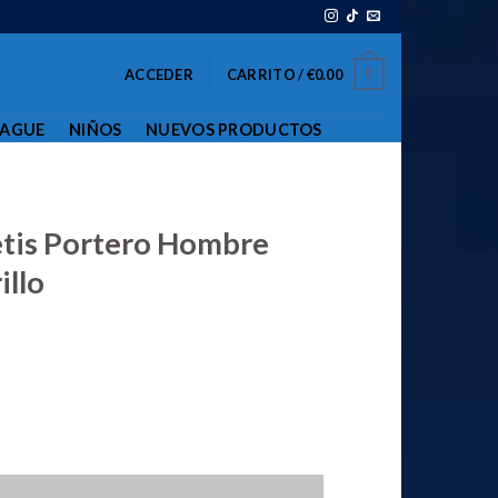
0
ACCEDER
CARRITO /
€
0.00
EAGUE
NIÑOS
NUEVOS PRODUCTOS
etis Portero Hombre
llo