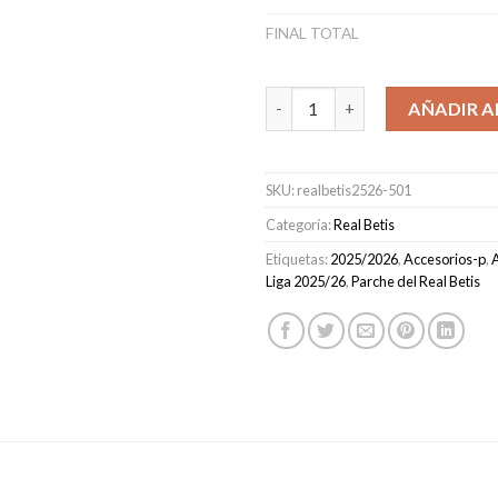
FINAL TOTAL
Camiseta Real Betis Portero H
AÑADIR A
SKU:
realbetis2526-501
Categoría:
Real Betis
Etiquetas:
2025/2026
,
Accesorios-p
,
A
Liga 2025/26
,
Parche del Real Betis